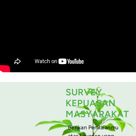
SURVEY
KEPUASAN
MASYARAKAT
Berikan Penilaianmu
atas Layanan yang